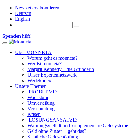
Newsletter abonnieren
Deutsch
English
Spenden
hilft!
Toggle navigation
Über MONNETA
Worum geht es monneta?
Wer ist monneta?
Margrit Kennedy – die Gründerin
Unser Expertennetzwerk
Wertekodex
Unsere Themen
PROBLEME:
Wachstum
Umverteilung
Verschuldung
Krisen
LÖSUNGSANSÄTZE:
Währungsvielfalt und komplementäre Geldsysteme
Geld ohne Zinsen – geht das?
Staatliche Geldschöpfung