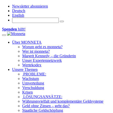
Newsletter abonnieren
Deutsch
English
Spenden
hilft!
Toggle navigation
Über MONNETA
Worum geht es monneta?
Wer ist monneta?
Margrit Kennedy – die Gründerin
Unser Expertennetzwerk
Wertekodex
Unsere Themen
PROBLEME:
Wachstum
Umverteilung
Verschuldung
Krisen
LÖSUNGSANSÄTZE:
Währungsvielfalt und komplementäre Geldsysteme
Geld ohne Zinsen – geht das?
Staatliche Geldschöpfung