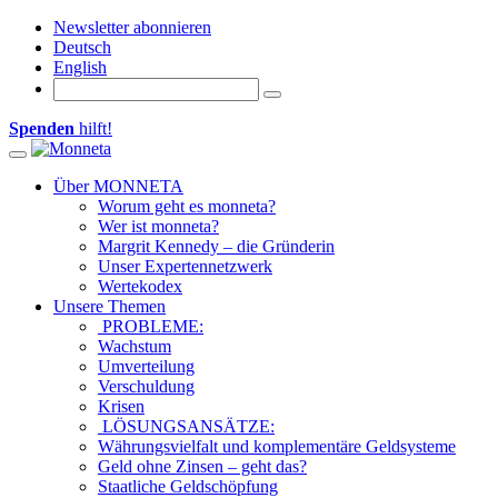
Newsletter abonnieren
Deutsch
English
Spenden
hilft!
Toggle navigation
Über MONNETA
Worum geht es monneta?
Wer ist monneta?
Margrit Kennedy – die Gründerin
Unser Expertennetzwerk
Wertekodex
Unsere Themen
PROBLEME:
Wachstum
Umverteilung
Verschuldung
Krisen
LÖSUNGSANSÄTZE:
Währungsvielfalt und komplementäre Geldsysteme
Geld ohne Zinsen – geht das?
Staatliche Geldschöpfung