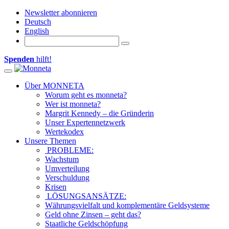
Newsletter abonnieren
Deutsch
English
Spenden
hilft!
Toggle navigation
Über MONNETA
Worum geht es monneta?
Wer ist monneta?
Margrit Kennedy – die Gründerin
Unser Expertennetzwerk
Wertekodex
Unsere Themen
PROBLEME:
Wachstum
Umverteilung
Verschuldung
Krisen
LÖSUNGSANSÄTZE:
Währungsvielfalt und komplementäre Geldsysteme
Geld ohne Zinsen – geht das?
Staatliche Geldschöpfung