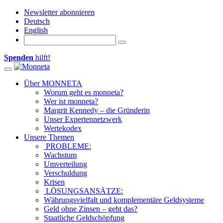
Newsletter abonnieren
Deutsch
English
Spenden
hilft!
Toggle navigation
Über MONNETA
Worum geht es monneta?
Wer ist monneta?
Margrit Kennedy – die Gründerin
Unser Expertennetzwerk
Wertekodex
Unsere Themen
PROBLEME:
Wachstum
Umverteilung
Verschuldung
Krisen
LÖSUNGSANSÄTZE:
Währungsvielfalt und komplementäre Geldsysteme
Geld ohne Zinsen – geht das?
Staatliche Geldschöpfung