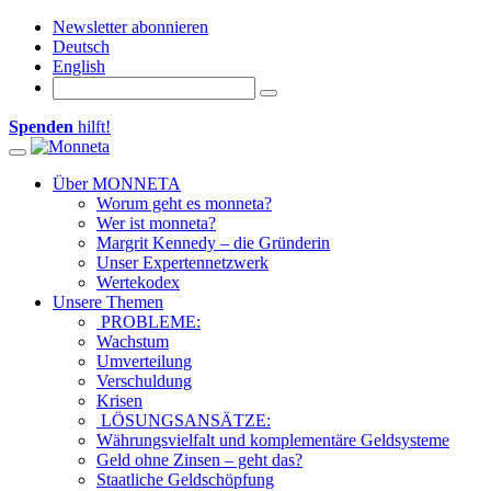
Newsletter abonnieren
Deutsch
English
Spenden
hilft!
Toggle navigation
Über MONNETA
Worum geht es monneta?
Wer ist monneta?
Margrit Kennedy – die Gründerin
Unser Expertennetzwerk
Wertekodex
Unsere Themen
PROBLEME:
Wachstum
Umverteilung
Verschuldung
Krisen
LÖSUNGSANSÄTZE:
Währungsvielfalt und komplementäre Geldsysteme
Geld ohne Zinsen – geht das?
Staatliche Geldschöpfung