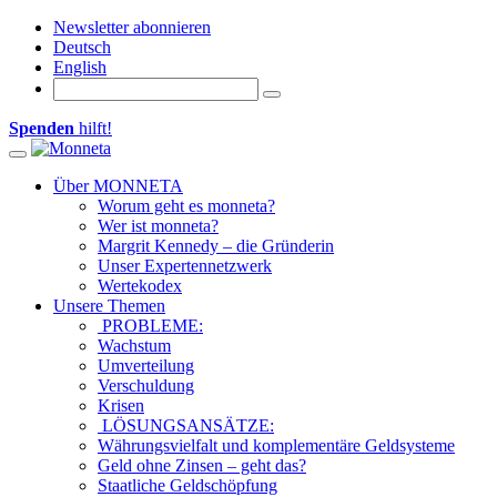
Newsletter abonnieren
Deutsch
English
Spenden
hilft!
Toggle navigation
Über MONNETA
Worum geht es monneta?
Wer ist monneta?
Margrit Kennedy – die Gründerin
Unser Expertennetzwerk
Wertekodex
Unsere Themen
PROBLEME:
Wachstum
Umverteilung
Verschuldung
Krisen
LÖSUNGSANSÄTZE:
Währungsvielfalt und komplementäre Geldsysteme
Geld ohne Zinsen – geht das?
Staatliche Geldschöpfung