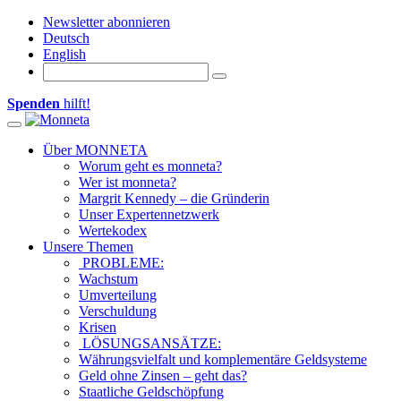
Newsletter abonnieren
Deutsch
English
Spenden
hilft!
Toggle navigation
Über MONNETA
Worum geht es monneta?
Wer ist monneta?
Margrit Kennedy – die Gründerin
Unser Expertennetzwerk
Wertekodex
Unsere Themen
PROBLEME:
Wachstum
Umverteilung
Verschuldung
Krisen
LÖSUNGSANSÄTZE:
Währungsvielfalt und komplementäre Geldsysteme
Geld ohne Zinsen – geht das?
Staatliche Geldschöpfung