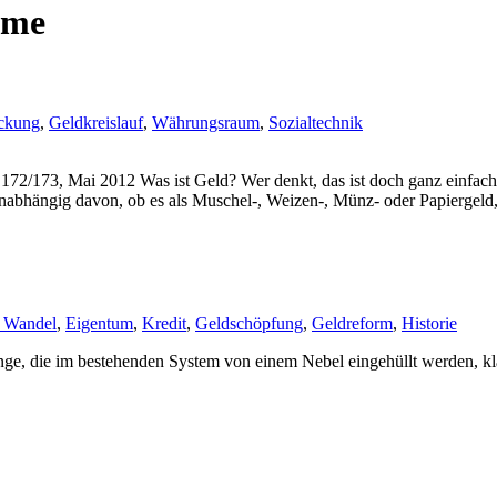
eme
ckung
,
Geldkreislauf
,
Währungsraum
,
Sozialtechnik
72/173, Mai 2012 Was ist Geld? Wer denkt, das ist doch ganz einfach, e
 unabhängig davon, ob es als Muschel-, Weizen-, Münz- oder Papiergeld
 Wandel
,
Eigentum
,
Kredit
,
Geldschöpfung
,
Geldreform
,
Historie
e, die im bestehenden System von einem Nebel eingehüllt werden, kl