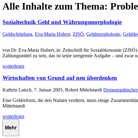
Alle Inhalte zum Thema: Probl
Sozialtechnik Geld und Währungsmorphologie
Geldschöpfung
,
Eva-Maria Hubert
,
ZfSÖ
,
Geldmorphologie
,
Geldde
von Dr. Eva-Maria Hubert, in: Zeitschrift für Sozialökonomie (ZfSÖ) 1
Zahlungsmittel zu sein, das ist seine ureigenste Aufgabe – und zwar
weiterlesen
Wirtschaften von Grund auf neu überdenken
Kathrin Latsch, 7. Januar 2005, Robert Mittelstaedt
Demographischer
Eine Geldreform, die den Namen verdient, muss einige Zusammenhäng
Mittelstaedt
weiterlesen
Mehr