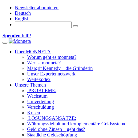
Newsletter abonnieren
Deutsch
English
Spenden
hilft!
Toggle navigation
Über MONNETA
Worum geht es monneta?
Wer ist monneta?
Margrit Kennedy – die Gründerin
Unser Expertennetzwerk
Wertekodex
Unsere Themen
PROBLEME:
Wachstum
Umverteilung
Verschuldung
Krisen
LÖSUNGSANSÄTZE:
Währungsvielfalt und komplementäre Geldsysteme
Geld ohne Zinsen – geht das?
Staatliche Geldschöpfung