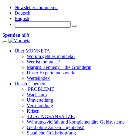
Newsletter abonnieren
Deutsch
English
Spenden
hilft!
Toggle navigation
Über MONNETA
Worum geht es monneta?
Wer ist monneta?
Margrit Kennedy – die Gründerin
Unser Expertennetzwerk
Wertekodex
Unsere Themen
PROBLEME:
Wachstum
Umverteilung
Verschuldung
Krisen
LÖSUNGSANSÄTZE:
Währungsvielfalt und komplementäre Geldsysteme
Geld ohne Zinsen – geht das?
Staatliche Geldschöpfung