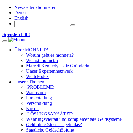
Newsletter abonnieren
Deutsch
English
Spenden
hilft!
Toggle navigation
Über MONNETA
Worum geht es monneta?
Wer ist monneta?
Margrit Kennedy – die Gründerin
Unser Expertennetzwerk
Wertekodex
Unsere Themen
PROBLEME:
Wachstum
Umverteilung
Verschuldung
Krisen
LÖSUNGSANSÄTZE:
Währungsvielfalt und komplementäre Geldsysteme
Geld ohne Zinsen – geht das?
Staatliche Geldschöpfung