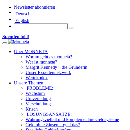
Newsletter abonnieren
Deutsch
English
Spenden
hilft!
Toggle navigation
Über MONNETA
Worum geht es monneta?
Wer ist monneta?
Margrit Kennedy – die Gründerin
Unser Expertennetzwerk
Wertekodex
Unsere Themen
PROBLEME:
Wachstum
Umverteilung
Verschuldung
Krisen
LÖSUNGSANSÄTZE:
Währungsvielfalt und komplementäre Geldsysteme
Geld ohne Zinsen – geht das?
Staatliche Geldschöpfung