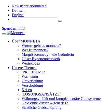
Newsletter abonnieren
Deutsch
English
Spenden
hilft!
Toggle navigation
Über MONNETA
Worum geht es monneta?
Wer ist monneta?
Margrit Kennedy – die Gründerin
Unser Expertennetzwerk
Wertekodex
Unsere Themen
PROBLEME:
Wachstum
Umverteilung
Verschuldung
Krisen
LÖSUNGSANSÄTZE:
Währungsvielfalt und komplementäre Geldsysteme
Geld ohne Zinsen – geht das?
Staatliche Geldschöpfung