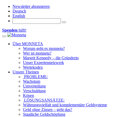
Newsletter abonnieren
Deutsch
English
Spenden
hilft!
Toggle navigation
Über MONNETA
Worum geht es monneta?
Wer ist monneta?
Margrit Kennedy – die Gründerin
Unser Expertennetzwerk
Wertekodex
Unsere Themen
PROBLEME:
Wachstum
Umverteilung
Verschuldung
Krisen
LÖSUNGSANSÄTZE:
Währungsvielfalt und komplementäre Geldsysteme
Geld ohne Zinsen – geht das?
Staatliche Geldschöpfung