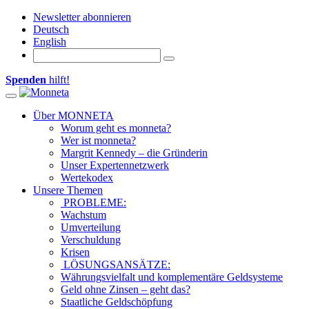
Newsletter abonnieren
Deutsch
English
Spenden
hilft!
Toggle navigation
Über MONNETA
Worum geht es monneta?
Wer ist monneta?
Margrit Kennedy – die Gründerin
Unser Expertennetzwerk
Wertekodex
Unsere Themen
PROBLEME:
Wachstum
Umverteilung
Verschuldung
Krisen
LÖSUNGSANSÄTZE:
Währungsvielfalt und komplementäre Geldsysteme
Geld ohne Zinsen – geht das?
Staatliche Geldschöpfung