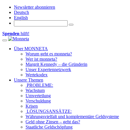
Newsletter abonnieren
Deutsch
English
Spenden
hilft!
Toggle navigation
Über MONNETA
Worum geht es monneta?
Wer ist monneta?
Margrit Kennedy – die Gründerin
Unser Expertennetzwerk
Wertekodex
Unsere Themen
PROBLEME:
Wachstum
Umverteilung
Verschuldung
Krisen
LÖSUNGSANSÄTZE:
Währungsvielfalt und komplementäre Geldsysteme
Geld ohne Zinsen – geht das?
Staatliche Geldschöpfung