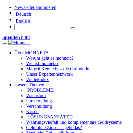
Newsletter abonnieren
Deutsch
English
Spenden
hilft!
Toggle navigation
Über MONNETA
Worum geht es monneta?
Wer ist monneta?
Margrit Kennedy – die Gründerin
Unser Expertennetzwerk
Wertekodex
Unsere Themen
PROBLEME:
Wachstum
Umverteilung
Verschuldung
Krisen
LÖSUNGSANSÄTZE:
Währungsvielfalt und komplementäre Geldsysteme
Geld ohne Zinsen – geht das?
Staatliche Geldschöpfung