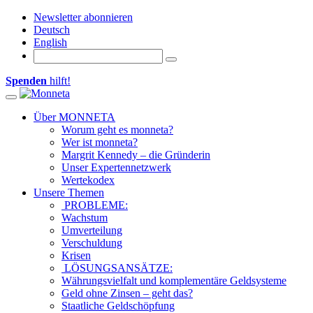
Newsletter abonnieren
Deutsch
English
Spenden
hilft!
Toggle navigation
Über MONNETA
Worum geht es monneta?
Wer ist monneta?
Margrit Kennedy – die Gründerin
Unser Expertennetzwerk
Wertekodex
Unsere Themen
PROBLEME:
Wachstum
Umverteilung
Verschuldung
Krisen
LÖSUNGSANSÄTZE:
Währungsvielfalt und komplementäre Geldsysteme
Geld ohne Zinsen – geht das?
Staatliche Geldschöpfung