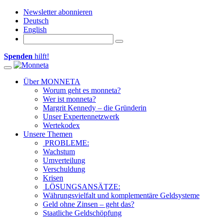
Newsletter abonnieren
Deutsch
English
Spenden
hilft!
Toggle navigation
Über MONNETA
Worum geht es monneta?
Wer ist monneta?
Margrit Kennedy – die Gründerin
Unser Expertennetzwerk
Wertekodex
Unsere Themen
PROBLEME:
Wachstum
Umverteilung
Verschuldung
Krisen
LÖSUNGSANSÄTZE:
Währungsvielfalt und komplementäre Geldsysteme
Geld ohne Zinsen – geht das?
Staatliche Geldschöpfung