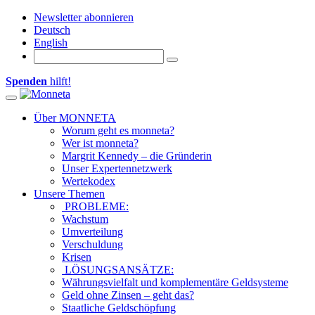
Newsletter abonnieren
Deutsch
English
Spenden
hilft!
Toggle navigation
Über MONNETA
Worum geht es monneta?
Wer ist monneta?
Margrit Kennedy – die Gründerin
Unser Expertennetzwerk
Wertekodex
Unsere Themen
PROBLEME:
Wachstum
Umverteilung
Verschuldung
Krisen
LÖSUNGSANSÄTZE:
Währungsvielfalt und komplementäre Geldsysteme
Geld ohne Zinsen – geht das?
Staatliche Geldschöpfung