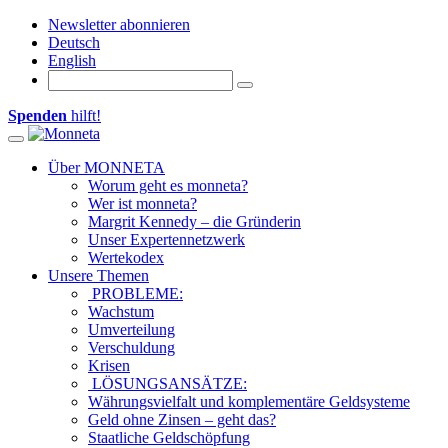
Newsletter abonnieren
Deutsch
English
Spenden
hilft!
Toggle navigation
Über MONNETA
Worum geht es monneta?
Wer ist monneta?
Margrit Kennedy – die Gründerin
Unser Expertennetzwerk
Wertekodex
Unsere Themen
PROBLEME:
Wachstum
Umverteilung
Verschuldung
Krisen
LÖSUNGSANSÄTZE:
Währungsvielfalt und komplementäre Geldsysteme
Geld ohne Zinsen – geht das?
Staatliche Geldschöpfung