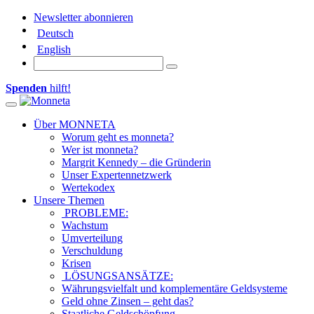
Newsletter abonnieren
Deutsch
English
Spenden
hilft!
Toggle navigation
Über MONNETA
Worum geht es monneta?
Wer ist monneta?
Margrit Kennedy – die Gründerin
Unser Expertennetzwerk
Wertekodex
Unsere Themen
PROBLEME:
Wachstum
Umverteilung
Verschuldung
Krisen
LÖSUNGSANSÄTZE:
Währungsvielfalt und komplementäre Geldsysteme
Geld ohne Zinsen – geht das?
Staatliche Geldschöpfung