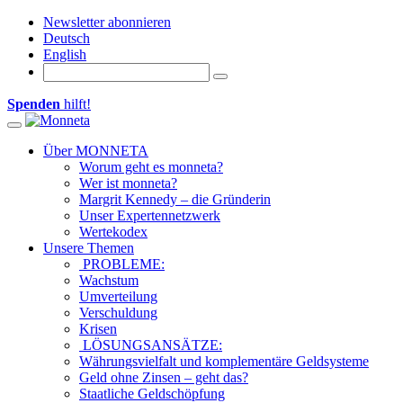
Newsletter abonnieren
Deutsch
English
Spenden
hilft!
Toggle navigation
Über MONNETA
Worum geht es monneta?
Wer ist monneta?
Margrit Kennedy – die Gründerin
Unser Expertennetzwerk
Wertekodex
Unsere Themen
PROBLEME:
Wachstum
Umverteilung
Verschuldung
Krisen
LÖSUNGSANSÄTZE:
Währungsvielfalt und komplementäre Geldsysteme
Geld ohne Zinsen – geht das?
Staatliche Geldschöpfung