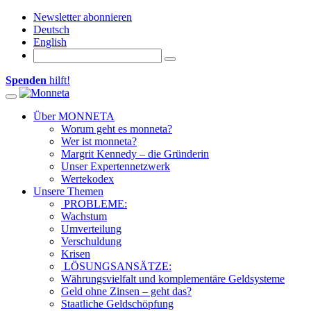
Newsletter abonnieren
Deutsch
English
Spenden
hilft!
Toggle
navigation
Über MONNETA
Worum geht es monneta?
Wer ist monneta?
Margrit Kennedy – die Gründerin
Unser Expertennetzwerk
Wertekodex
Unsere Themen
PROBLEME:
Wachstum
Umverteilung
Verschuldung
Krisen
LÖSUNGSANSÄTZE:
Währungsvielfalt und komplementäre Geldsysteme
Geld ohne Zinsen – geht das?
Staatliche Geldschöpfung