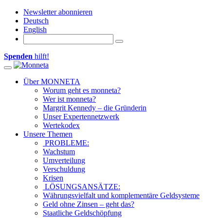
Newsletter abonnieren
Deutsch
English
Spenden
hilft!
Toggle navigation
Über MONNETA
Worum geht es monneta?
Wer ist monneta?
Margrit Kennedy – die Gründerin
Unser Expertennetzwerk
Wertekodex
Unsere Themen
PROBLEME:
Wachstum
Umverteilung
Verschuldung
Krisen
LÖSUNGSANSÄTZE:
Währungsvielfalt und komplementäre Geldsysteme
Geld ohne Zinsen – geht das?
Staatliche Geldschöpfung