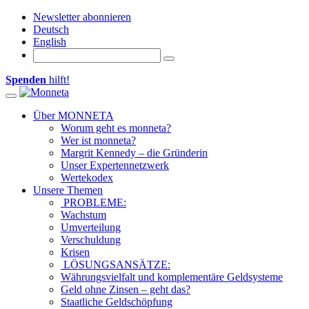
Newsletter abonnieren
Deutsch
English
Spenden
hilft!
Toggle navigation
Über MONNETA
Worum geht es monneta?
Wer ist monneta?
Margrit Kennedy – die Gründerin
Unser Expertennetzwerk
Wertekodex
Unsere Themen
PROBLEME:
Wachstum
Umverteilung
Verschuldung
Krisen
LÖSUNGSANSÄTZE:
Währungsvielfalt und komplementäre Geldsysteme
Geld ohne Zinsen – geht das?
Staatliche Geldschöpfung