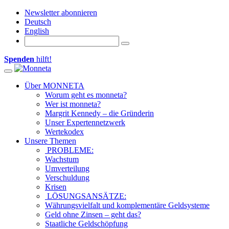
Newsletter abonnieren
Deutsch
English
Spenden
hilft!
Toggle navigation
Über MONNETA
Worum geht es monneta?
Wer ist monneta?
Margrit Kennedy – die Gründerin
Unser Expertennetzwerk
Wertekodex
Unsere Themen
PROBLEME:
Wachstum
Umverteilung
Verschuldung
Krisen
LÖSUNGSANSÄTZE:
Währungsvielfalt und komplementäre Geldsysteme
Geld ohne Zinsen – geht das?
Staatliche Geldschöpfung