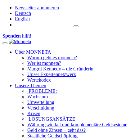
Newsletter abonnieren
Deutsch
English
Spenden
hilft!
Toggle navigation
Über MONNETA
Worum geht es monneta?
Wer ist monneta?
Margrit Kennedy – die Gründerin
Unser Expertennetzwerk
Wertekodex
Unsere Themen
PROBLEME:
Wachstum
Umverteilung
Verschuldung
Krisen
LÖSUNGSANSÄTZE:
Währungsvielfalt und komplementäre Geldsysteme
Geld ohne Zinsen – geht das?
Staatliche Geldschöpfung