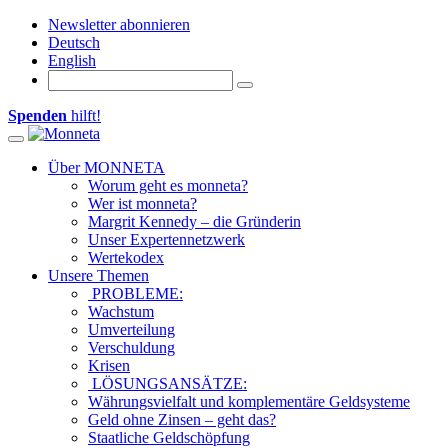
Newsletter abonnieren
Deutsch
English
Spenden
hilft!
Toggle navigation
Über MONNETA
Worum geht es monneta?
Wer ist monneta?
Margrit Kennedy – die Gründerin
Unser Expertennetzwerk
Wertekodex
Unsere Themen
PROBLEME:
Wachstum
Umverteilung
Verschuldung
Krisen
LÖSUNGSANSÄTZE:
Währungsvielfalt und komplementäre Geldsysteme
Geld ohne Zinsen – geht das?
Staatliche Geldschöpfung