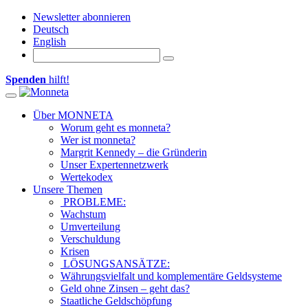
Newsletter abonnieren
Deutsch
English
Spenden
hilft!
Toggle navigation
Über MONNETA
Worum geht es monneta?
Wer ist monneta?
Margrit Kennedy – die Gründerin
Unser Expertennetzwerk
Wertekodex
Unsere Themen
PROBLEME:
Wachstum
Umverteilung
Verschuldung
Krisen
LÖSUNGSANSÄTZE:
Währungsvielfalt und komplementäre Geldsysteme
Geld ohne Zinsen – geht das?
Staatliche Geldschöpfung