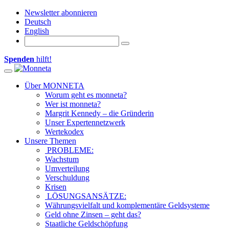
Newsletter abonnieren
Deutsch
English
Spenden
hilft!
Toggle navigation
Über MONNETA
Worum geht es monneta?
Wer ist monneta?
Margrit Kennedy – die Gründerin
Unser Expertennetzwerk
Wertekodex
Unsere Themen
PROBLEME:
Wachstum
Umverteilung
Verschuldung
Krisen
LÖSUNGSANSÄTZE:
Währungsvielfalt und komplementäre Geldsysteme
Geld ohne Zinsen – geht das?
Staatliche Geldschöpfung