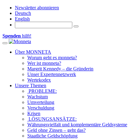
Newsletter abonnieren
Deutsch
English
Spenden
hilft!
Toggle navigation
Über MONNETA
Worum geht es monneta?
Wer ist monneta?
Margrit Kennedy – die Gründerin
Unser Expertennetzwerk
Wertekodex
Unsere Themen
PROBLEME:
Wachstum
Umverteilung
Verschuldung
Krisen
LÖSUNGSANSÄTZE:
Währungsvielfalt und komplementäre Geldsysteme
Geld ohne Zinsen – geht das?
Staatliche Geldschöpfung