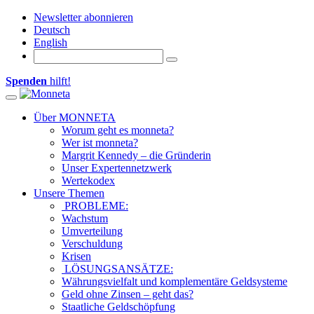
Newsletter abonnieren
Deutsch
English
Spenden
hilft!
Toggle navigation
Über MONNETA
Worum geht es monneta?
Wer ist monneta?
Margrit Kennedy – die Gründerin
Unser Expertennetzwerk
Wertekodex
Unsere Themen
PROBLEME:
Wachstum
Umverteilung
Verschuldung
Krisen
LÖSUNGSANSÄTZE:
Währungsvielfalt und komplementäre Geldsysteme
Geld ohne Zinsen – geht das?
Staatliche Geldschöpfung