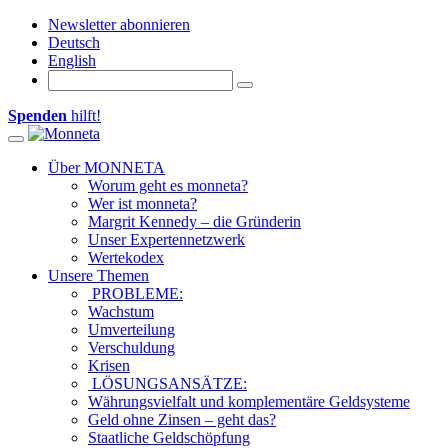
Newsletter abonnieren
Deutsch
English
Spenden
hilft!
Toggle navigation
Über MONNETA
Worum geht es monneta?
Wer ist monneta?
Margrit Kennedy – die Gründerin
Unser Expertennetzwerk
Wertekodex
Unsere Themen
PROBLEME:
Wachstum
Umverteilung
Verschuldung
Krisen
LÖSUNGSANSÄTZE:
Währungsvielfalt und komplementäre Geldsysteme
Geld ohne Zinsen – geht das?
Staatliche Geldschöpfung