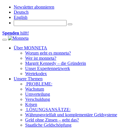
Newsletter abonnieren
Deutsch
English
Spenden
hilft!
Toggle navigation
Über MONNETA
Worum geht es monneta?
Wer ist monneta?
Margrit Kennedy – die Gründerin
Unser Expertennetzwerk
Wertekodex
Unsere Themen
PROBLEME:
Wachstum
Umverteilung
Verschuldung
Krisen
LÖSUNGSANSÄTZE:
Währungsvielfalt und komplementäre Geldsysteme
Geld ohne Zinsen – geht das?
Staatliche Geldschöpfung