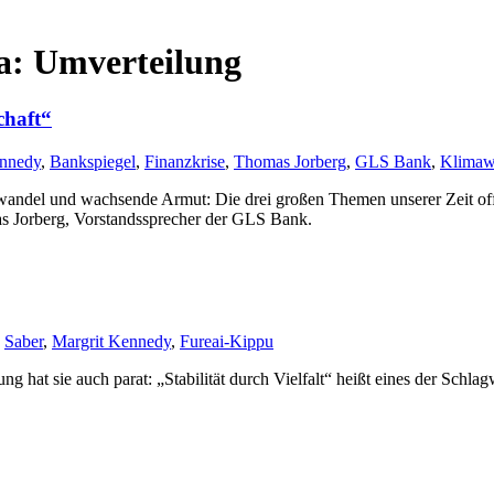
: Umverteilung
chaft“
ennedy
,
Bankspiegel
,
Finanzkrise
,
Thomas Jorberg
,
GLS Bank
,
Klimaw
del und wachsende Armut: Die drei großen Themen unserer Zeit offen
mas Jorberg, Vorstandssprecher der GLS Bank.
Saber
,
Margrit Kennedy
,
Fureai-Kippu
ng hat sie auch parat: „Stabilität durch Vielfalt“ heißt eines der Schl