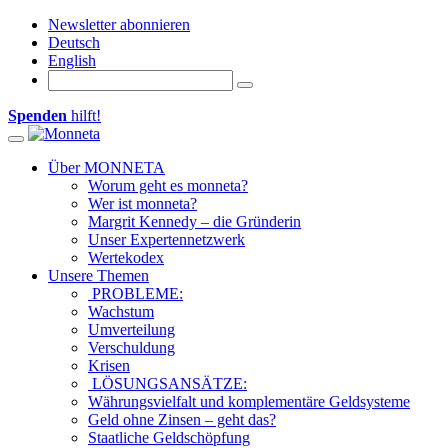
Newsletter abonnieren
Deutsch
English
Spenden
hilft!
Toggle navigation
Über MONNETA
Worum geht es monneta?
Wer ist monneta?
Margrit Kennedy – die Gründerin
Unser Expertennetzwerk
Wertekodex
Unsere Themen
PROBLEME:
Wachstum
Umverteilung
Verschuldung
Krisen
LÖSUNGSANSÄTZE:
Währungsvielfalt und komplementäre Geldsysteme
Geld ohne Zinsen – geht das?
Staatliche Geldschöpfung