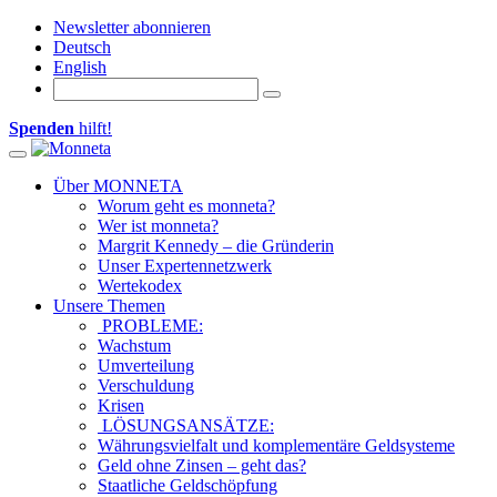
Newsletter abonnieren
Deutsch
English
Spenden
hilft!
Toggle navigation
Über MONNETA
Worum geht es monneta?
Wer ist monneta?
Margrit Kennedy – die Gründerin
Unser Expertennetzwerk
Wertekodex
Unsere Themen
PROBLEME:
Wachstum
Umverteilung
Verschuldung
Krisen
LÖSUNGSANSÄTZE:
Währungsvielfalt und komplementäre Geldsysteme
Geld ohne Zinsen – geht das?
Staatliche Geldschöpfung