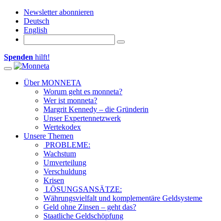
Newsletter abonnieren
Deutsch
English
Spenden
hilft!
Toggle navigation
Über MONNETA
Worum geht es monneta?
Wer ist monneta?
Margrit Kennedy – die Gründerin
Unser Expertennetzwerk
Wertekodex
Unsere Themen
PROBLEME:
Wachstum
Umverteilung
Verschuldung
Krisen
LÖSUNGSANSÄTZE:
Währungsvielfalt und komplementäre Geldsysteme
Geld ohne Zinsen – geht das?
Staatliche Geldschöpfung