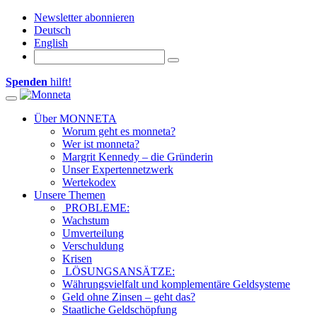
Newsletter abonnieren
Deutsch
English
Spenden
hilft!
Toggle navigation
Über MONNETA
Worum geht es monneta?
Wer ist monneta?
Margrit Kennedy – die Gründerin
Unser Expertennetzwerk
Wertekodex
Unsere Themen
PROBLEME:
Wachstum
Umverteilung
Verschuldung
Krisen
LÖSUNGSANSÄTZE:
Währungsvielfalt und komplementäre Geldsysteme
Geld ohne Zinsen – geht das?
Staatliche Geldschöpfung