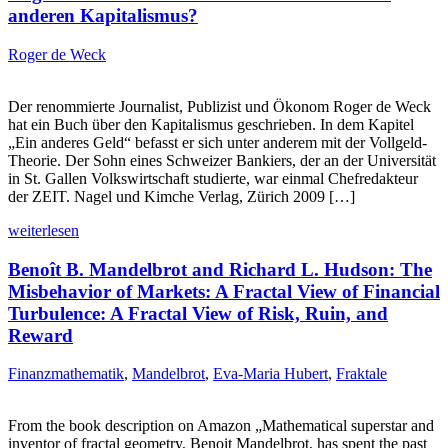
anderen Kapitalismus?
Roger de Weck
Der renommierte Journalist, Publizist und Ökonom Roger de Weck
hat ein Buch über den Kapitalismus geschrieben. In dem Kapitel
„Ein anderes Geld“ befasst er sich unter anderem mit der Vollgeld-
Theorie. Der Sohn eines Schweizer Bankiers, der an der Universität
in St. Gallen Volkswirtschaft studierte, war einmal Chefredakteur
der ZEIT. Nagel und Kimche Verlag, Zürich 2009 […]
weiterlesen
Benoît B. Mandelbrot and Richard L. Hudson: The
Misbehavior of Markets: A Fractal View of Financial
Turbulence: A Fractal View of Risk, Ruin, and
Reward
Finanzmathematik
,
Mandelbrot
,
Eva-Maria Hubert
,
Fraktale
From the book description on Amazon „Mathematical superstar and
inventor of fractal geometry, Benoit Mandelbrot, has spent the past