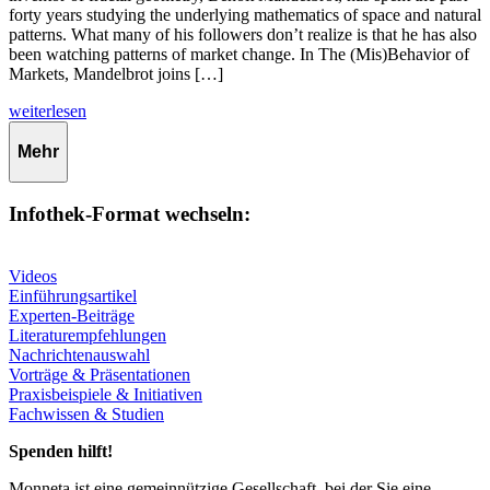
forty years studying the underlying mathematics of space and natural
patterns. What many of his followers don’t realize is that he has also
been watching patterns of market change. In The (Mis)Behavior of
Markets, Mandelbrot joins […]
weiterlesen
Mehr
Infothek-Format wechseln:
Videos
Einführungsartikel
Experten-Beiträge
Literaturempfehlungen
Nachrichtenauswahl
Vorträge & Präsentationen
Praxisbeispiele & Initiativen
Fachwissen & Studien
Spenden hilft!
Monneta ist eine gemeinnützige Gesellschaft, bei der Sie eine