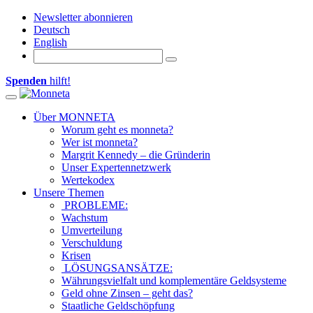
Newsletter abonnieren
Deutsch
English
Spenden
hilft!
Toggle navigation
Über MONNETA
Worum geht es monneta?
Wer ist monneta?
Margrit Kennedy – die Gründerin
Unser Expertennetzwerk
Wertekodex
Unsere Themen
PROBLEME:
Wachstum
Umverteilung
Verschuldung
Krisen
LÖSUNGSANSÄTZE:
Währungsvielfalt und komplementäre Geldsysteme
Geld ohne Zinsen – geht das?
Staatliche Geldschöpfung