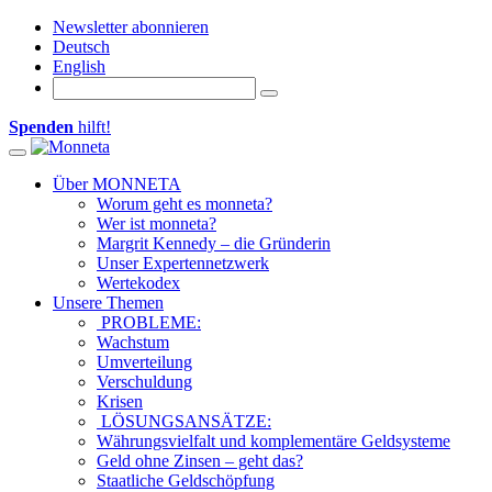
Newsletter abonnieren
Deutsch
English
Spenden
hilft!
Toggle navigation
Über MONNETA
Worum geht es monneta?
Wer ist monneta?
Margrit Kennedy – die Gründerin
Unser Expertennetzwerk
Wertekodex
Unsere Themen
PROBLEME:
Wachstum
Umverteilung
Verschuldung
Krisen
LÖSUNGSANSÄTZE:
Währungsvielfalt und komplementäre Geldsysteme
Geld ohne Zinsen – geht das?
Staatliche Geldschöpfung