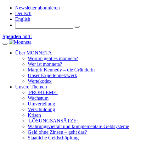
Newsletter abonnieren
Deutsch
English
Spenden
hilft!
Toggle navigation
Über MONNETA
Worum geht es monneta?
Wer ist monneta?
Margrit Kennedy – die Gründerin
Unser Expertennetzwerk
Wertekodex
Unsere Themen
PROBLEME:
Wachstum
Umverteilung
Verschuldung
Krisen
LÖSUNGSANSÄTZE:
Währungsvielfalt und komplementäre Geldsysteme
Geld ohne Zinsen – geht das?
Staatliche Geldschöpfung