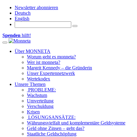
Newsletter abonnieren
Deutsch
English
Spenden
hilft!
Toggle navigation
Über MONNETA
Worum geht es monneta?
Wer ist monneta?
Margrit Kennedy – die Gründerin
Unser Expertennetzwerk
Wertekodex
Unsere Themen
PROBLEME:
Wachstum
Umverteilung
Verschuldung
Krisen
LÖSUNGSANSÄTZE:
Währungsvielfalt und komplementäre Geldsysteme
Geld ohne Zinsen – geht das?
Staatliche Geldschöpfung