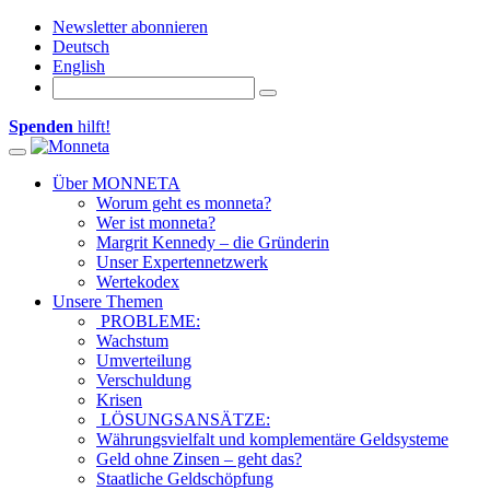
Newsletter abonnieren
Deutsch
English
Spenden
hilft!
Toggle navigation
Über MONNETA
Worum geht es monneta?
Wer ist monneta?
Margrit Kennedy – die Gründerin
Unser Expertennetzwerk
Wertekodex
Unsere Themen
PROBLEME:
Wachstum
Umverteilung
Verschuldung
Krisen
LÖSUNGSANSÄTZE:
Währungsvielfalt und komplementäre Geldsysteme
Geld ohne Zinsen – geht das?
Staatliche Geldschöpfung