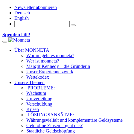
Newsletter abonnieren
Deutsch
English
Spenden
hilft!
Toggle navigation
Über MONNETA
Worum geht es monneta?
Wer ist monneta?
Margrit Kennedy – die Gründerin
Unser Expertennetzwerk
Wertekodex
Unsere Themen
PROBLEME:
Wachstum
Umverteilung
Verschuldung
Krisen
LÖSUNGSANSÄTZE:
Währungsvielfalt und komplementäre Geldsysteme
Geld ohne Zinsen – geht das?
Staatliche Geldschöpfung