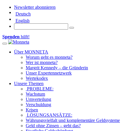
Newsletter abonnieren
Deutsch
English
Spenden
hilft!
Toggle navigation
Über MONNETA
Worum geht es monneta?
Wer ist monneta?
Margrit Kennedy – die Gründerin
Unser Expertennetzwerk
Wertekodex
Unsere Themen
PROBLEME:
Wachstum
Umverteilung
Verschuldung
Krisen
LÖSUNGSANSÄTZE:
Währungsvielfalt und komplementäre Geldsysteme
Geld ohne Zinsen – geht das?
Staatliche Geldschöpfung