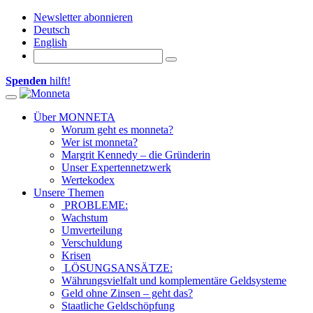
Newsletter abonnieren
Deutsch
English
Spenden
hilft!
Toggle navigation
Über MONNETA
Worum geht es monneta?
Wer ist monneta?
Margrit Kennedy – die Gründerin
Unser Expertennetzwerk
Wertekodex
Unsere Themen
PROBLEME:
Wachstum
Umverteilung
Verschuldung
Krisen
LÖSUNGSANSÄTZE:
Währungsvielfalt und komplementäre Geldsysteme
Geld ohne Zinsen – geht das?
Staatliche Geldschöpfung