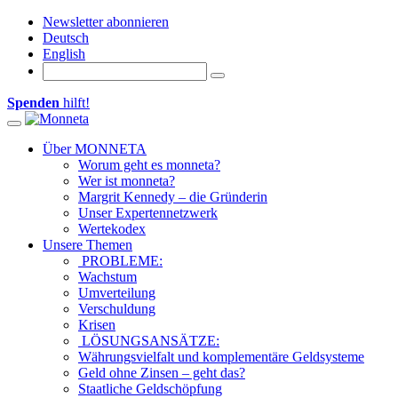
Newsletter abonnieren
Deutsch
English
Spenden
hilft!
Toggle
navigation
Über MONNETA
Worum geht es monneta?
Wer ist monneta?
Margrit Kennedy – die Gründerin
Unser Expertennetzwerk
Wertekodex
Unsere Themen
PROBLEME:
Wachstum
Umverteilung
Verschuldung
Krisen
LÖSUNGSANSÄTZE:
Währungsvielfalt und komplementäre Geldsysteme
Geld ohne Zinsen – geht das?
Staatliche Geldschöpfung