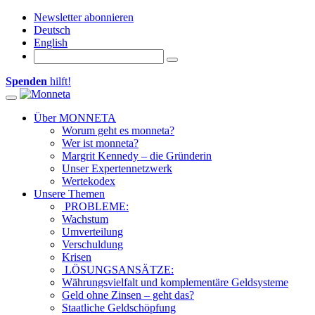
Newsletter abonnieren
Deutsch
English
Spenden
hilft!
Toggle navigation
Über MONNETA
Worum geht es monneta?
Wer ist monneta?
Margrit Kennedy – die Gründerin
Unser Expertennetzwerk
Wertekodex
Unsere Themen
PROBLEME:
Wachstum
Umverteilung
Verschuldung
Krisen
LÖSUNGSANSÄTZE:
Währungsvielfalt und komplementäre Geldsysteme
Geld ohne Zinsen – geht das?
Staatliche Geldschöpfung