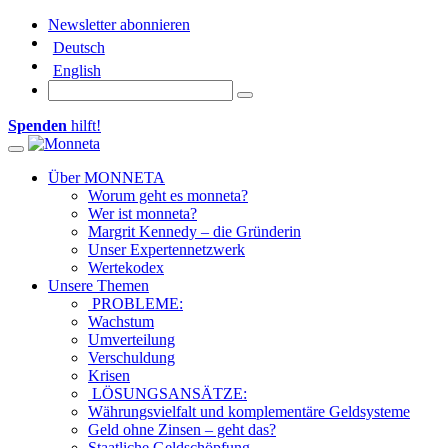
Newsletter abonnieren
Deutsch
English
Spenden
hilft!
Toggle navigation
Über MONNETA
Worum geht es monneta?
Wer ist monneta?
Margrit Kennedy – die Gründerin
Unser Expertennetzwerk
Wertekodex
Unsere Themen
PROBLEME:
Wachstum
Umverteilung
Verschuldung
Krisen
LÖSUNGSANSÄTZE:
Währungsvielfalt und komplementäre Geldsysteme
Geld ohne Zinsen – geht das?
Staatliche Geldschöpfung